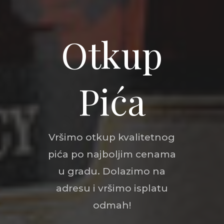
Otkup
Pića
Vršimo otkup kvalitetnog
pića po najboljim cenama
u gradu. Dolazimo na
adresu i vršimo isplatu
odmah!